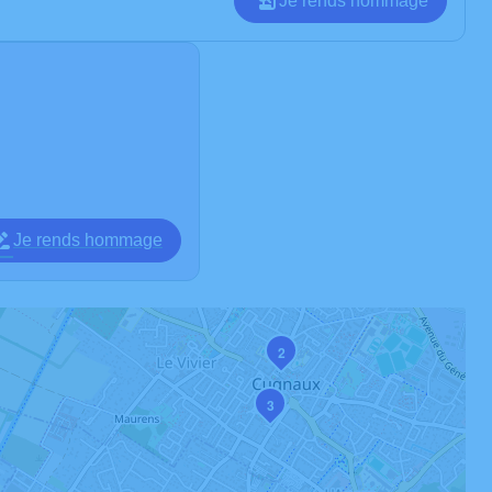
Je rends hommage
Je rends hommage
2
3