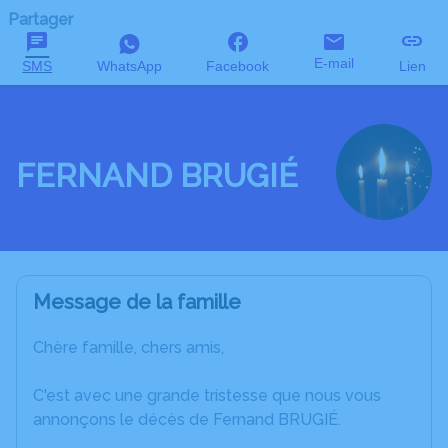
Partager
E-mail
SMS
WhatsApp
Facebook
Lien
FERNAND BRUGIÉ
Message de la famille
Chère famille, chers amis,
C'est avec une grande tristesse que nous vous
annonçons le décès de Fernand BRUGIÉ.