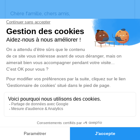
Chère famille, chers amis,
C'est avec beaucoup de peine que Lydie, sa
maman, Thierry, son mari, ainsi que ses enfants
Anaïs et Keirann
vous annonce le décès de Eliane survenu
dimanche 09 octobre 2022 à la Clinique de L'union.
La cérémonie se déroulera le
mercredi 12 octobre
2022 à 12h30
à l'adresse suivante : Crématorium du
Cantomerle à LAVERNOSE-LACASSE - 444 Route
de Mauzac - 31410 Lavernose-Lacasse.
A cette occasion, un discours de souvenir sera
prononcé.
45
Pensez à venir à partir de 12h15 pour commencer
Faire-part
Hommages
à l'heure.