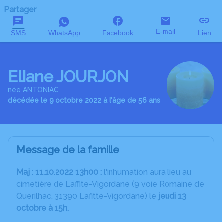
Partager
E-mail
SMS
WhatsApp
Facebook
Lien
Eliane JOURJON
née ANTONIAC
décédée le 9 octobre 2022 à l'âge de 56 ans
Message de la famille
Maj : 11.10.2022 13h00 :
l'inhumation aura lieu au
cimetière de Laffite-Vigordane (9 voie Romaine de
Querilhac, 31390 Lafitte-Vigordane) le
jeudi 13
octobre à 15h.