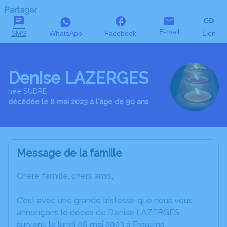
Partager
E-mail
SMS
WhatsApp
Facebook
Lien
Denise LAZERGES
née SUDRE
décédée le 8 mai 2023 à l'âge de 90 ans
Message de la famille
Chère famille, chers amis,
C’est avec une grande tristesse que nous vous
annonçons le décès de Denise LAZERGES
survenu le lundi 08 mai 2023 à Frouzins.