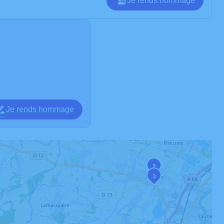
Je rends hommage
Je rends hommage
2
3