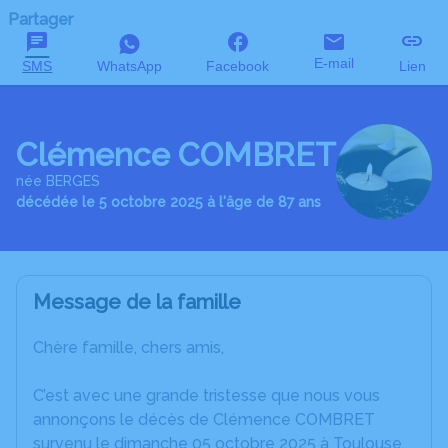
Partager
E-mail
SMS
WhatsApp
Facebook
Lien
Clémence COMBRET
née BERGES
décédée le 5 octobre 2025 à l'âge de 87 ans
Message de la famille
Chère famille, chers amis,
C’est avec une grande tristesse que nous vous
annonçons le décès de Clémence COMBRET
survenu le dimanche 05 octobre 2025 à Toulouse.