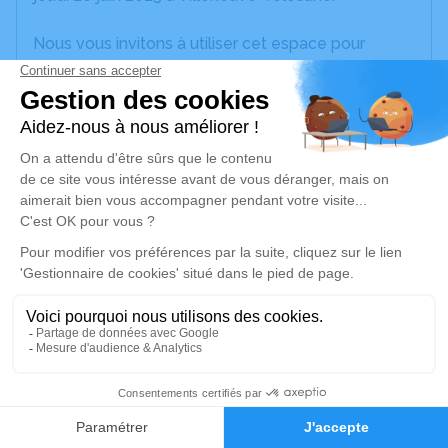
Nous vous invitons à utiliser cet espace pour
laisser vos condoléances, partager des photos
souvenirs, une anecdote ou exprimer vos pensées
à travers des poèmes ou des textes. Cet endroit
est un lieu d'expression dédié à honorer la
mémoire de Claude FRANC.
Un service de plantation d’arbre hommage est
disponible ici
.
Je rends hommage
Cérémonie civile
mardi 01 juillet 2025 à 13h00
2
Crématorium du Cantomerle de Lavernose-
Faire-part
Hommages
Lacasse