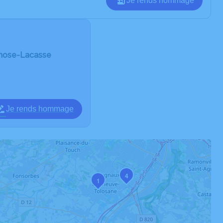
Je rends hommage
rnose-Lacasse
Je rends hommage
4
1