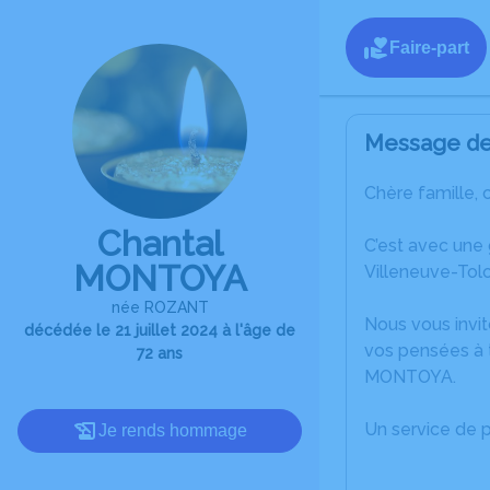
Faire-part
Message de 
Chère famille, 
Chantal
C’est avec une
MONTOYA
Villeneuve-Tol
née ROZANT
Nous vous invit
décédée le 21 juillet 2024 à l'âge de
vos pensées à t
72 ans
MONTOYA.
Un service de 
Je rends hommage