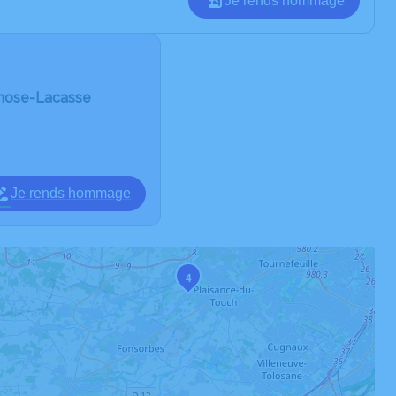
Je rends hommage
rnose-Lacasse
Je rends hommage
4