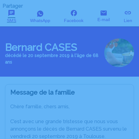
Partager
E-mail
SMS
WhatsApp
Facebook
Lien
Bernard CASES
décédé le 20 septembre 2019 à l'âge de 68
ans
Message de la famille
Chère famille, chers amis,
C’est avec une grande tristesse que nous vous
annonçons le décès de Bernard CASES survenu le
vendredi 20 septembre 2019 à Toulouse.