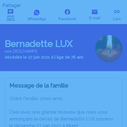
Partager
E-mail
SMS
WhatsApp
Facebook
Lien
Bernadette LUX
née DESCHAMPS
décédée le 27 juin 2021 à l'âge de 76 ans
Message de la famille
Chère famille, chers amis,
C’est avec une grande tristesse que nous vous
annonçons le décès de Bernadette LUX survenu
le dimanche 27 juin 2021 à Muret.