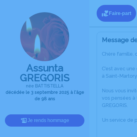
Faire-part
Message de 
Chère famille, 
Assunta
C’est avec une
GREGORIS
à Saint-Martory
née BATTISTELLA
Nous vous invit
décédée le 3 septembre 2025 à l'âge
vos pensées à t
de 98 ans
GREGORIS.
Un service de 
Je rends hommage