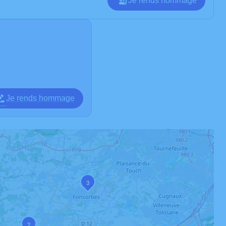
Je rends hommage
Je rends hommage
3
2