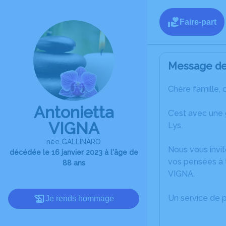
Faire-part
Message de 
Chère famille, 
Antonietta
C’est avec une 
VIGNA
Lys.
née GALLINARO
Nous vous invit
décédée le 16 janvier 2023 à l'âge de
vos pensées à t
88 ans
VIGNA.
Un service de 
Je rends hommage