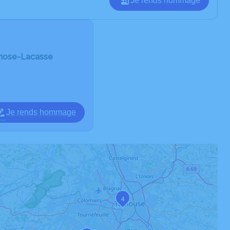
Je rends hommage
rnose-Lacasse
Je rends hommage
4