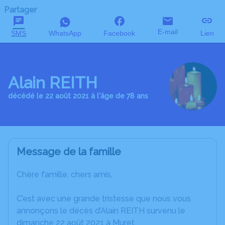
Partager
E-mail
SMS
WhatsApp
Facebook
Lien
Alain REITH
décédé le 22 août 2021 à l'âge de 78 ans
Message de la famille
Chère famille, chers amis,
C’est avec une grande tristesse que nous vous
annonçons le décès d’Alain REITH survenu le
dimanche 22 août 2021 à Muret.