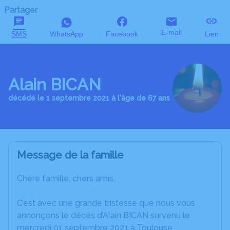
Partager
E-mail
SMS
WhatsApp
Facebook
Lien
Alain BICAN
décédé le 1 septembre 2021 à l'âge de 67 ans
Message de la famille
Chère famille, chers amis,
C’est avec une grande tristesse que nous vous
annonçons le décès d’Alain BICAN survenu le
mercredi 01 septembre 2021 à Toulouse.